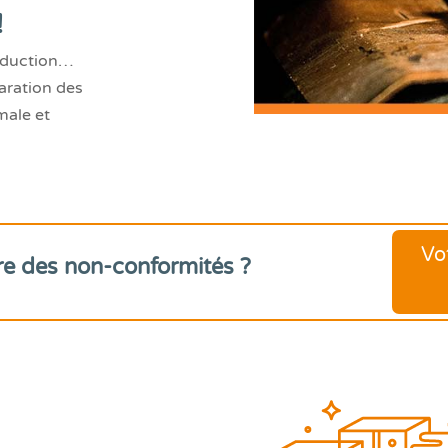
!
roduction…
aration des
male et
Vo
re des non-conformités ?