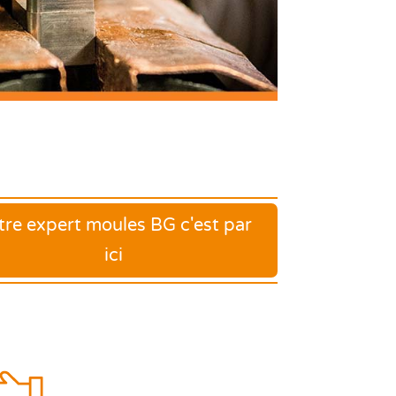
tre expert moules BG c'est par
ici