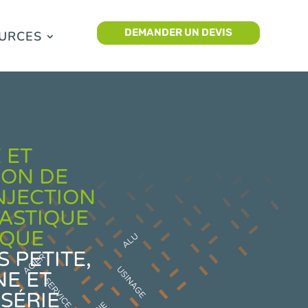
DEMANDER UN DEVIS
URCES
 ET
ION DE
NJECTION
LASTIQUE
IQUE
 PETITE,
E ET
SÉRIE