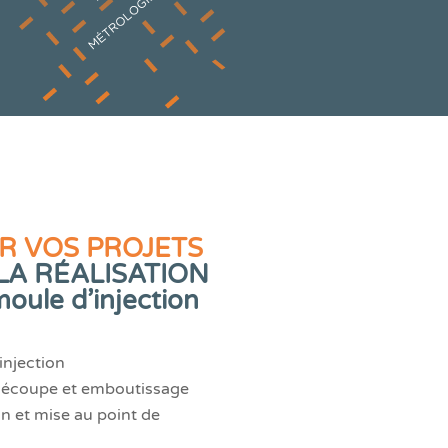
 VOS PROJETS
LA RÉALISATION
moule d’injection
injection
e découpe et emboutissage
n et mise au point de