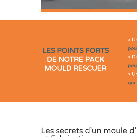
> U
pou
LES POINTS FORTS
> D
DE NOTRE PACK
pou
MOULD RESCUER
> U
qui 
Les secrets d’un moule d’