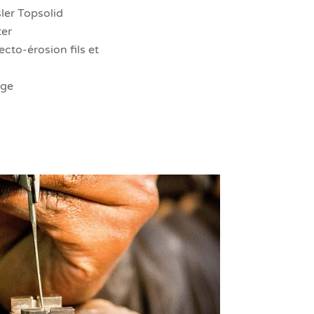
ler Topsolid
ter
cto-érosion fils et
age