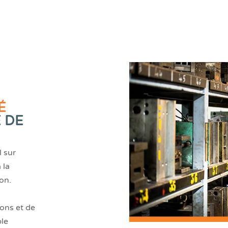
É
 DE
l sur
 la
ion.
ons et de
ple