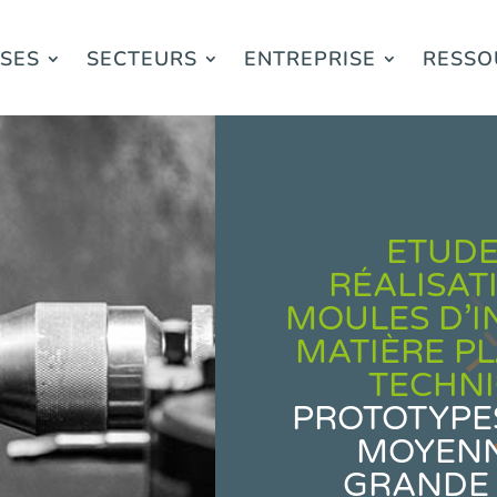
ISES
SECTEURS
ENTREPRISE
RESSO
ETUDE
RÉALISAT
MOULES D’I
MATIÈRE P
TECHN
PROTOTYPES
MOYENN
GRANDE 