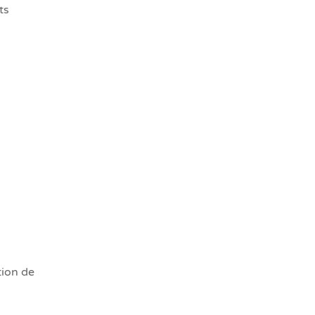
ts
tion de