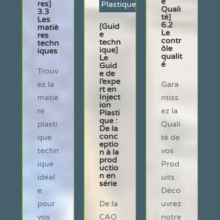
e
res]
Plastique
Quali
3.3
té]
Les
6.2
[Guid
matiè
Le
e
res
contr
techn
techn
ôle
ique]
iques
qualit
Le
é
Guid
Trouv
e de
l’expe
ez la
Gara
rt en
Inject
matiè
ntiss
ion
re
ez la
Plasti
que :
plasti
Quali
De la
conc
que
té de
eptio
techn
vos
n à la
prod
ique
Prod
uctio
n en
idéal
uits :
série
e
Déco
pour
De la
uvrez
vos
CAO
notre