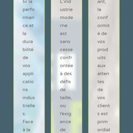
tir la
L’ind
ant,
perfo
ustrie
la
rman
mode
conf
ce et
rne
ormit
la
est
é de
dura
sans
vos
bilité
cesse
prod
de
confr
uits
vos
ontée
aux
appli
à des
atten
catio
défis
tes
ns
de
de
indus
taille,
vos
trielle
où
client
s.
l’exig
s est
Face
ence
prim
à la
de
ordial