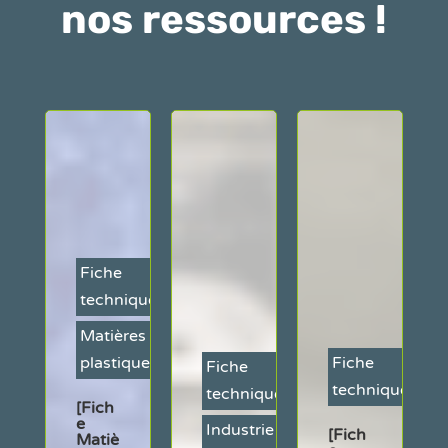
nos ressources !
Fiche
technique
Matières
plastiques
Fiche
Fiche
ique
technique
technique
[Fich
es
e
Industrie
[Fich
Matiè