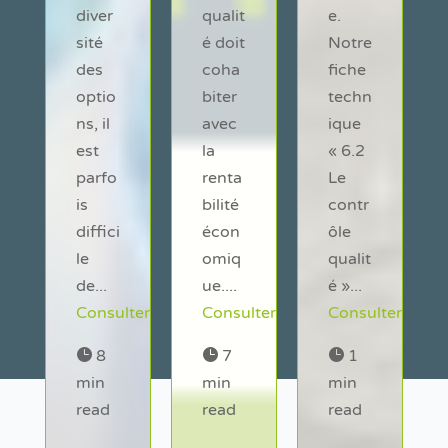
diver
qualit
e.
sité
é doit
Notre
des
coha
fiche
optio
biter
techn
ns, il
avec
ique
est
la
« 6.2
parfo
renta
Le
is
bilité
contr
diffici
écon
ôle
le
omiq
qualit
de...
ue....
é »...
ter
Consulter
Consulter
Consulter

8

7

1
min
min
min
read
read
read