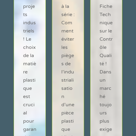
proje
à la
Fiche
ts
série :
Tech
indus
Com
nique
triels
ment
sur le
! Le
éviter
Contr
choix
les
ôle
de la
piège
Quali
matiè
s de
té !
re
l’indu
Dans
plasti
striali
un
que
satio
marc
est
n
hé
cruci
d’une
toujo
al
pièce
urs
pour
plasti
plus
garan
que
exige