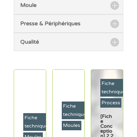
Moule
Presse & Périphériques
Qualité
Fiche
technique
Process
Fiche
technique
[Fich
e
Moules
ique
Conc
eptio
n] 2.2