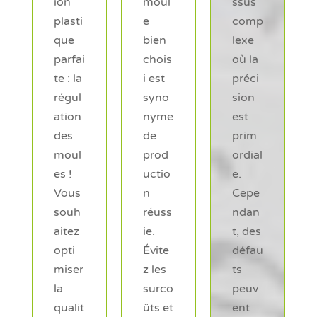
moul
ssus
ation
e
comp
de
bien
lexe
votre
chois
où la
proje
i est
préci
t en
syno
sion
téléc
nyme
est
harge
de
prim
ant
prod
ordial
notre
uctio
e.
cahie
n
Cepe
r des
réuss
ndan
charg
ie.
t, des
es. Il
Évite
défau
vous
z les
ts
guide
surco
peuv
ra
ûts et
ent
dans