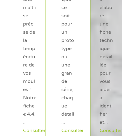
ce
élabo
proje
soit
ré
t de
pour
une
fabric
un
fiche
ation
proto
techn
en
type
ique
matiè
ou
détail
res
une
lée
plasti
gran
pour
ques
de
vous
?
série,
aider
Pour
chaq
à
nous
ue
identi
perm
détail
fier
ettre
...
et...
de...
lter
Consulter
Consulter
Consulter