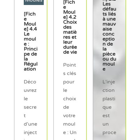
es
[Fich
Les
e
défau
Moul
ts liés
e] 4.2
à une
Choix
mauv
des
aise
matiè
conc
Fiche
res et
eptio
leur
n de
technique
durée
la
de vie
pièce
Matières
ou du
plastiques
moul
Point
e
s clés
Cahie
pour
L’inje
r des
charg
le
ction
es
Matiè
choix
plasti
re
de
que
votre
est
Facili
moul
un
tez la
e : Un
proce
réalis