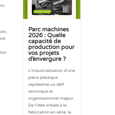
les
Parc machines
ain,
2026 : Quelle
ent
capacité de
production pour
iser
vos projets
d’envergure ?
L’industrialisation d’une
pièce plastique
représente un défi
e
technique et
organisationnel majeur.
De l’idée initiale à la
fabrication en série, la