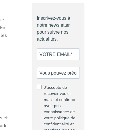
que
 En
 les
s et
hode