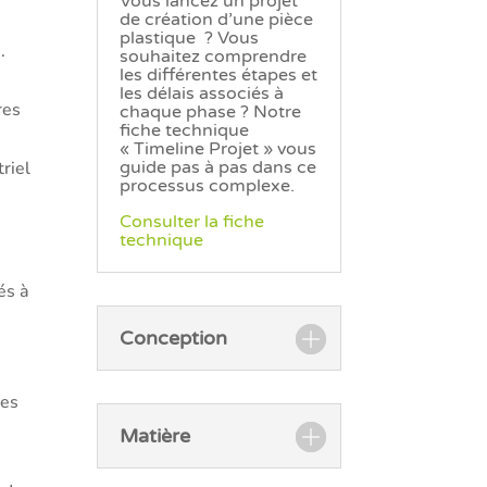
Vous lancez un projet
de création d’une pièce
plastique ? Vous
.
souhaitez comprendre
les différentes étapes et
les délais associés à
res
chaque phase ? Notre
fiche technique
« Timeline Projet » vous
riel
guide pas à pas dans ce
processus complexe.
Consulter la fiche
technique
és à
Conception
ues
Matière