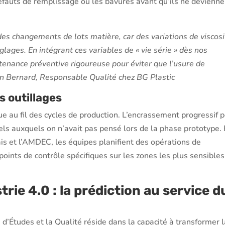
défauts de remplissage ou les bavures avant qu’ils ne devienne
es changements de lots matière, car des variations de viscosi
glages. En intégrant ces variables de « vie série » dès nos
ntenance préventive rigoureuse pour éviter que l’usure de
ien Bernard, Responsable Qualité chez BG Plastic
s outillages
e au fil des cycles de production. L’encrassement progressif 
ls auxquels on n’avait pas pensé lors de la phase prototype.
ais et l’AMDEC, les équipes planifient des opérations de
oints de contrôle spécifiques sur les zones les plus sensibles
trie 4.0 : la prédiction au service d
 d’Études et la Qualité réside dans la capacité à transformer 