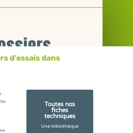
ers d’essais dans
e
ite
Toutes nos
fiches
techniques
Une bibiothèque
ôme