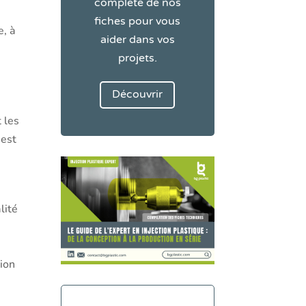
complète de nos
fiches pour vous
e, à
aider dans vos
projets.
Découvrir
 les
 est
lité
tion