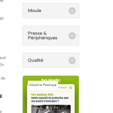
nt
Moule
té
Presse &
Périphériques
peut
Qualité
 En
 de
Industrie Plastique
u
la