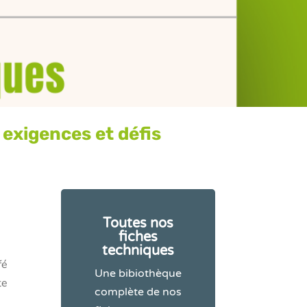
 exigences et défis
Toutes nos
fiches
techniques
fé
Une bibiothèque
te
complète de nos