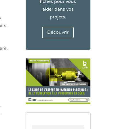
fiches pour vous
aider dans vos
projets.
s
its.
Découvrir
ire.
.
.