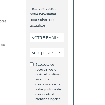
notre
s du
.