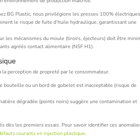
 un environnement de production maîtrisé.
ez BG Plastic, nous privilégions les presses 100% électrique
minent le risque de fuite d’huile hydraulique, garantissant une
our les mécanismes du moule (tiroirs, éjecteurs) doit être mini
iants agréés contact alimentaire (NSF H1).
ysique
é à la perception de propreté par le consommateur.
 bouteille ou un bord de gobelet est inacceptable (risque de
matière dégradée (points noirs) suggère une contamination et
gés dès les premiers essais. Pour savoir identifier ces anomalie
défauts courants en injection plastique
.