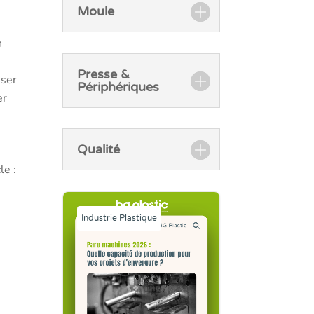
Moule
n
Presse &
sser
Périphériques
er
Qualité
le :
Industrie Plastique