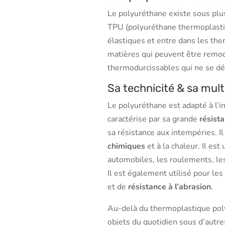
Le polyuréthane existe sous plus
TPU (polyuréthane thermoplastiqu
élastiques et entre dans les th
matières qui peuvent être remode
thermodurcissables qui ne se d
Sa technicité & sa multi
Le polyuréthane est adapté à l’i
caractérise par sa grande
résista
sa résistance aux intempéries. 
chimiques
et à la chaleur. Il es
automobiles, les roulements, le
Il est également utilisé pour les
et de
résistance à l’abrasion
.
Au-delà du thermoplastique poly
objets du quotidien sous d’autres