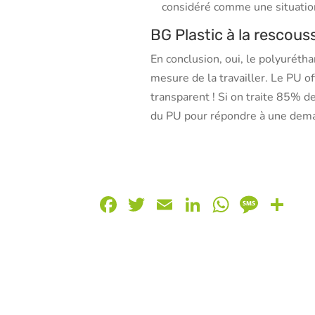
considéré comme une situation
BG Plastic à la rescouss
En conclusion, oui, le polyurét
mesure de la travailler. Le PU o
transparent ! Si on traite 85% d
du PU pour répondre à une dema
Facebook
Twitter
Email
LinkedIn
Whats
Mess
Pa