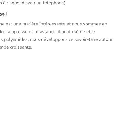
 à risque, d’avoir un téléphone)
e !
hane est une matière intéressante et nous sommes en
ffre souplesse et résistance, il peut même être
es polyamides, nous développons ce savoir-faire autour
nde croissante.
App
age
rtager